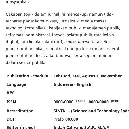
masyarakat.
Cakupan topik dalam jurnal ini mencakup, namun tidak
terbatas pada: komunikasi, jurnalistik, media massa,
teknologi komunikasi, kebijakan publik, manajemen publik,
reformasi administrasi, inovasi sektor publik, tata kelola
digital, tata kelola kolaboratif,
e-government
, tata kelola
pemerintahan lokal, demokrasi dan politik, otonomi daerah,
pemerintahan desa, adat budaya, serta kepemimpinan
dalam sektor publik.
Publication Schedule
: Februari, Mei, Agustus, November
Language
: Indonesia - English
APC
: -
(online)
(print)
ISSN
:
0000-0000
0000-0000
Accreditation
:
SINTA ... (Science and Technology Ind
DOI
: Prefix
00.000
Editor-in-chief
:
Indah Cahyani, S.A.P., M.A.P.