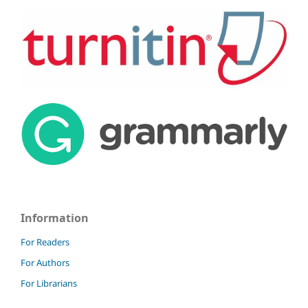
Information
For Readers
For Authors
For Librarians